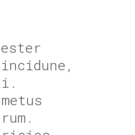
lester
tincidune,
li.
 metus
trum.
tricies