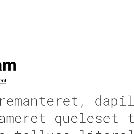
am
ent
remanteret, dapi
ameret queleset 