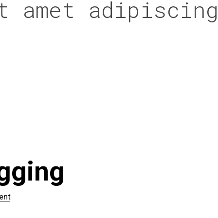
t amet adipiscin
gging
ent