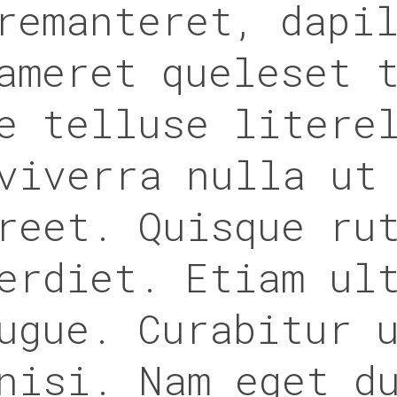
remanteret, dapi
ameret queleset 
e telluse litere
viverra nulla ut
reet. Quisque ru
erdiet. Etiam ul
ugue. Curabitur 
nisi. Nam eget d