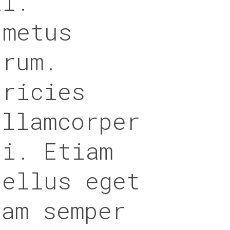
li.
 metus
trum.
tricies
ullamcorper
ui. Etiam
tellus eget
uam semper