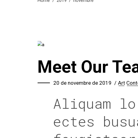
Home
/
2019
/
novembre
Meet Our Te
20 de novembre de 2019
Art
Cont
Aliquam lo
ectes busu