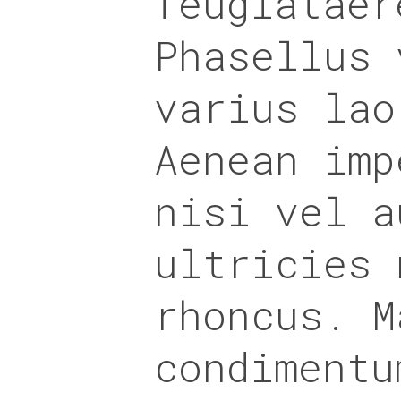
feugiataer
Phasellus 
varius lao
Aenean imp
nisi vel a
ultricies 
rhoncus. M
condimentu