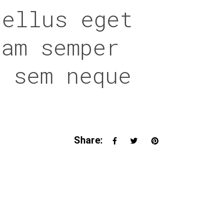
tellus eget
uam semper
g sem neque
Share: