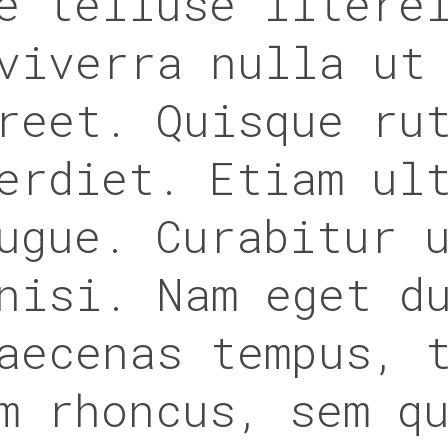
e telluse litere
viverra nulla ut
reet. Quisque ru
erdiet. Etiam ul
ugue. Curabitur 
nisi. Nam eget d
aecenas tempus, 
m rhoncus, sem q