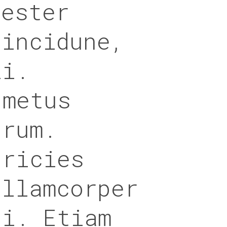
lester
tincidune,
li.
 metus
trum.
tricies
ullamcorper
ui. Etiam