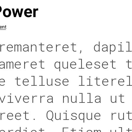
Power
ent
remanteret, dapi
ameret queleset 
e telluse litere
viverra nulla ut
reet. Quisque ru
erdiet. Etiam ul