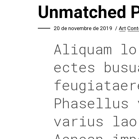
Unmatched 
20 de novembre de 2019
Art
Cont
Aliquam lo
ectes busu
feugiataer
Phasellus 
varius lao
Aenean imp