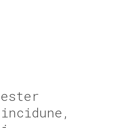
lester
tincidune,