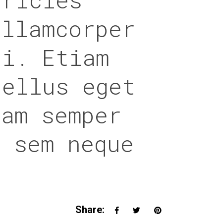
ullamcorper
ui. Etiam
tellus eget
uam semper
g sem neque
Share: