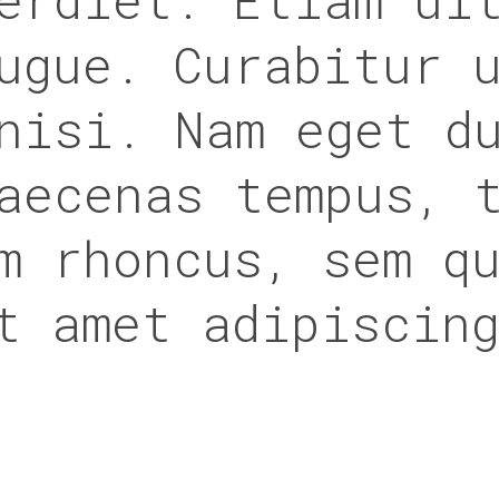
ugue. Curabitur 
nisi. Nam eget d
aecenas tempus, 
m rhoncus, sem q
t amet adipiscin